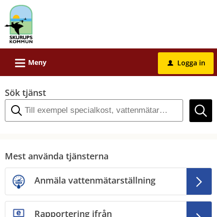
Välkommen
till
e-
tjänster
-
L
Meny
Logga in
u
Skurups
kommun
Sök tjänst
Mest använda tjänsterna
Anmäla vattenmätarställning
Rapportering ifrån