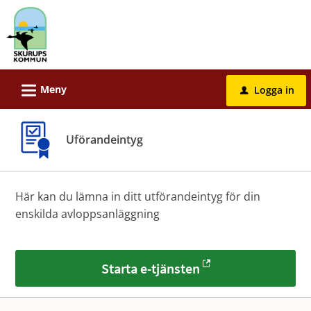
Välkommen
till
e-
tjänster
-
L
Meny
Logga in
u
Skurups
kommun
Uförandeintyg
Här kan du lämna in ditt utförandeintyg för din
enskilda avloppsanläggning
Starta e-tjänsten