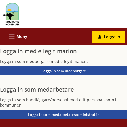
Välkommen
till
e-
tjänster
-
L
Meny
Logga in
u
Skurups
kommun
Logga in med e-legitimation
Logga in som medborgare med e-legitimation.
Logga in som medarbetare
Logga in som handläggare/personal med ditt personalkonto i
kommunen.