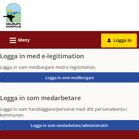
Välkommen
till
e-
tjänster
-
L
Meny
Logga in
u
Skurups
kommun
Logga in med e-legitimation
Logga in som medborgare med e-legitimation.
Logga in som medarbetare
Logga in som handläggare/personal med ditt personalkonto i
kommunen.