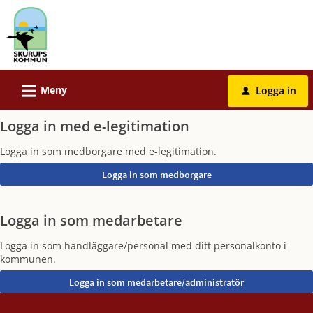
Välkommen
till
e-
tjänster
-
L
Meny
Logga in
u
Skurups
kommun
Logga in med e-legitimation
Logga in som medborgare med e-legitimation.
Logga in som medarbetare
Logga in som handläggare/personal med ditt personalkonto i
kommunen.