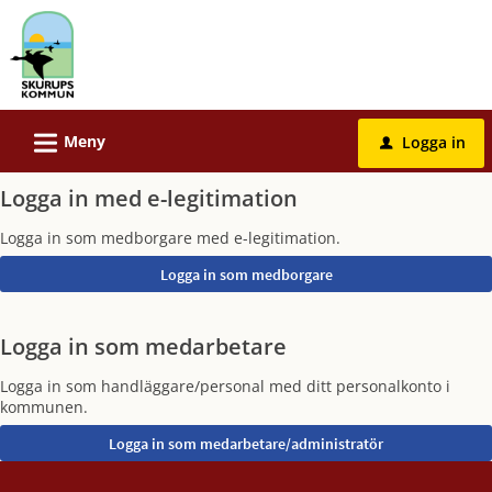
Välkommen
till
e-
tjänster
-
L
Meny
Logga in
u
Skurups
kommun
Logga in med e-legitimation
Logga in som medborgare med e-legitimation.
Logga in som medarbetare
Logga in som handläggare/personal med ditt personalkonto i
kommunen.