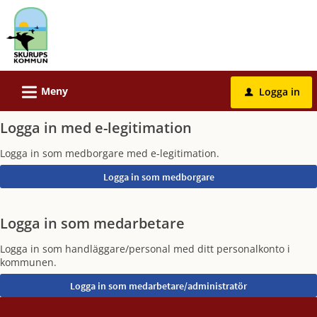
Välkommen
till
e-
tjänster
-
L
Meny
Logga in
u
Skurups
kommun
Logga in med e-legitimation
Logga in som medborgare med e-legitimation.
Logga in som medarbetare
Logga in som handläggare/personal med ditt personalkonto i
kommunen.